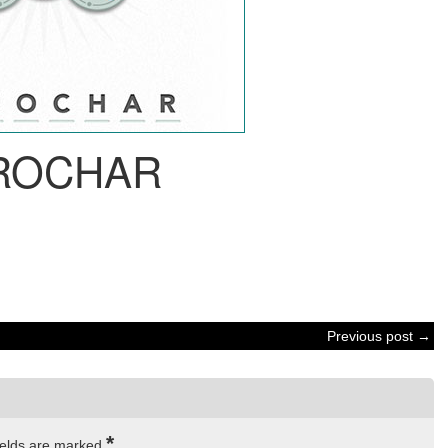
ROCHAR
Previous post →
*
ields are marked