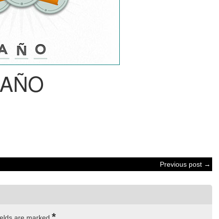
AÑO
Previous post →
*
ields are marked