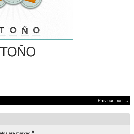
TOÑO
Previous post →
*
ields are marked