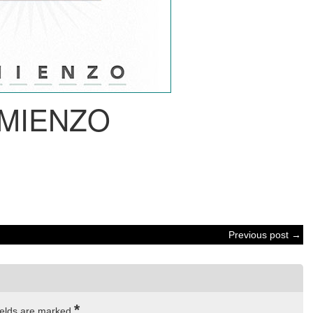
MIENZO
Previous post →
*
ields are marked