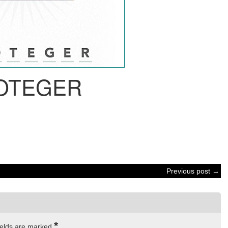
OTEGER
Previous post →
*
ields are marked